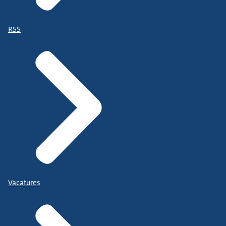
RSS
Vacatures