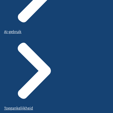
AI-gebruik
Toegankelijkheid