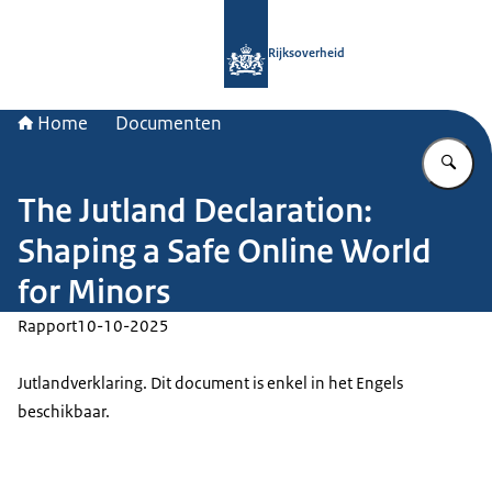
Naar de homepage van Rijksoverheid
Rijksoverheid
Home
Documenten
Vu
The Jutland Declaration:
Shaping a Safe Online World
for Minors
Rapport
10-10-2025
Jutlandverklaring. Dit document is enkel in het Engels
beschikbaar.