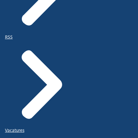
RSS
Vacatures