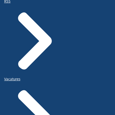
RSS
Vacatures