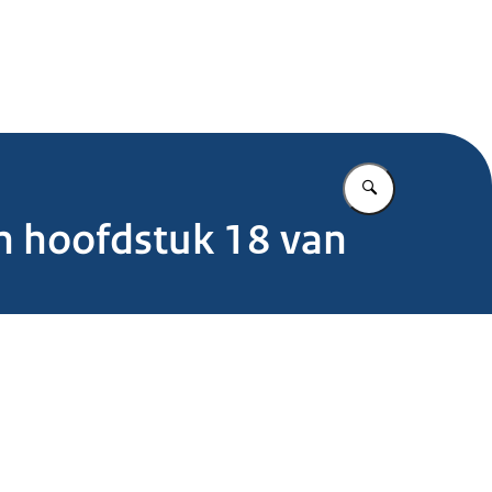
.nl
Vul in wat u z
an hoofdstuk 18 van