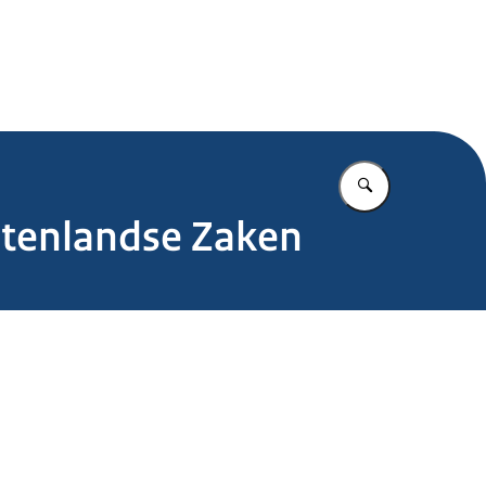
.nl
Vul in wat u z
itenlandse Zaken