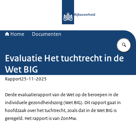
Naar de homepage van Rijksoverheid
Rijksoverheid
Home
Documenten
Vu
Evaluatie Het tuchtrecht in de
Wet BIG
Rapport
25-11-2025
Derde evaluatierapport van de Wet op de beroepen in de
individuele gezondheidszorg (Wet BIG). Dit rapport gaat in
hoofdzaak over het tuchtrecht, zoals dat in de Wet BIG is
geregeld. Het rapport is van ZonMw.