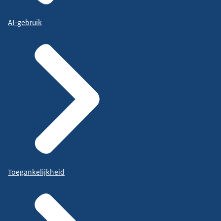
AI-gebruik
Toegankelijkheid