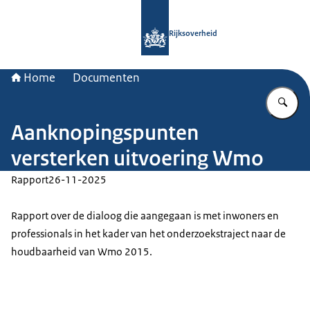
Naar de homepage van Rijksoverheid
Rijksoverheid
Home
Documenten
Vu
Aanknopingspunten
versterken uitvoering Wmo
Rapport
26-11-2025
Rapport over de dialoog die aangegaan is met inwoners en
professionals in het kader van het onderzoekstraject naar de
houdbaarheid van Wmo 2015.