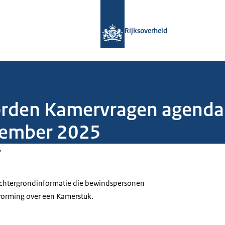
Naar de homepage van Rijksoverheid
Rijksoverheid
oorden Kamervragen agenda
cember 2025
5
 achtergrondinformatie die bewindspersonen
tvorming over een Kamerstuk.