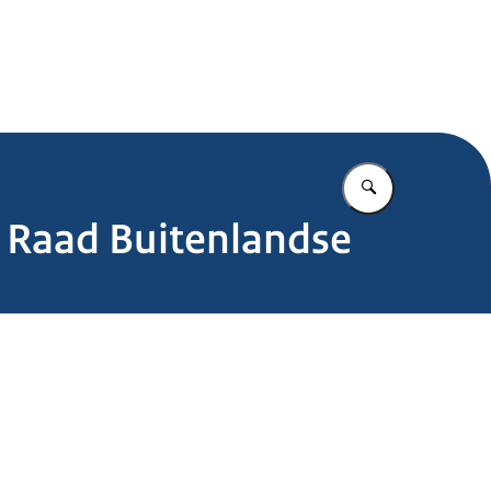
.nl
Vul in wat u z
 Raad Buitenlandse