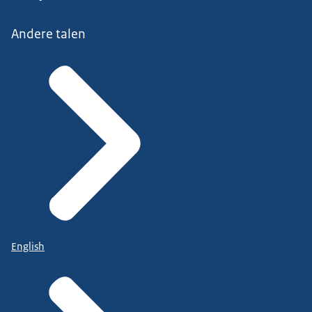
Andere talen
English