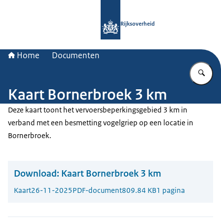
Naar de homepage van Rijksoverheid
Rijksoverheid
Home
Documenten
Vu
Kaart Bornerbroek 3 km
Deze kaart toont het vervoersbeperkingsgebied 3 km in
verband met een besmetting vogelgriep op een locatie in
Bornerbroek.
Download:
Kaart Bornerbroek 3 km
Kaart
26-11-2025
PDF-document
809.84 KB
1 pagina