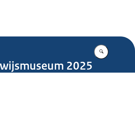
.nl
Vul in wat u z
erwijsmuseum 2025