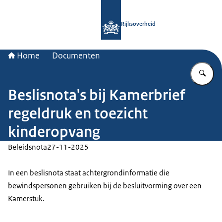
Naar de homepage van Rijksoverheid
Rijksoverheid
Home
Documenten
Vu
Beslisnota's bij Kamerbrief
regeldruk en toezicht
kinderopvang
Beleidsnota
27-11-2025
In een beslisnota staat achtergrondinformatie die
bewindspersonen gebruiken bij de besluitvorming over een
Kamerstuk.