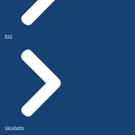
RSS
Vacatures