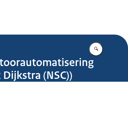
.nl
Vul in wat u z
toorautomatisering
Dijkstra (NSC))