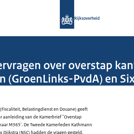
Naar de homepage van Rijksoverheid
Rijksoverheid
vragen over overstap kan
(GroenLinks-PvdA) en Six 
(Fiscaliteit, Belastingdienst en Douane) geeft
 aanleiding van de Kamerbrief ''Overstap
 naar M365'. De Tweede Kamerleden Kathmann
x Dijkstra (NSC) hadden de vragen gesteld.