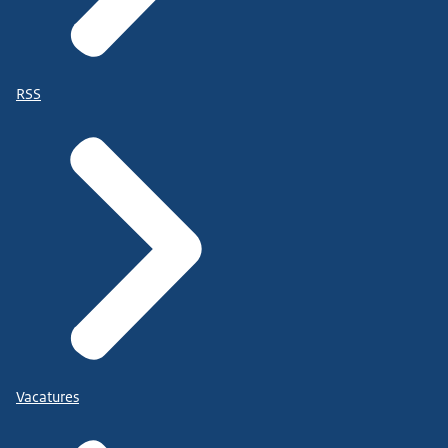
RSS
Vacatures