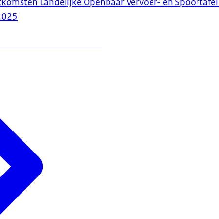
tkomsten Landelijke Openbaar Vervoer- en Spoortafe
2025