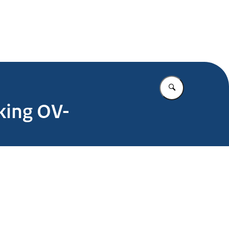
.nl
Vul in wat u z
king OV-