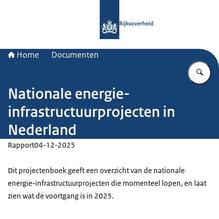
Naar de homepage van Rijksoverheid
Rijksoverheid
Home
Documenten
Vu
Nationale energie-
infrastructuurprojecten in
Nederland
Rapport
04-12-2025
Dit projectenboek geeft een overzicht van de nationale
energie-infrastructuurprojecten die momenteel lopen, en laat
zien wat de voortgang is in 2025.