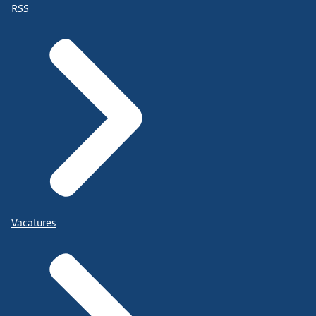
RSS
Vacatures