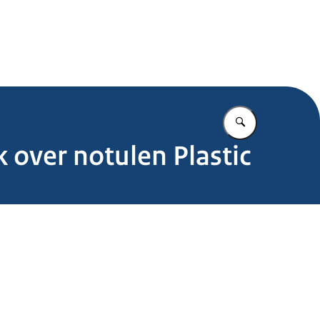
.nl
Vul in wat u z
 over notulen Plastic