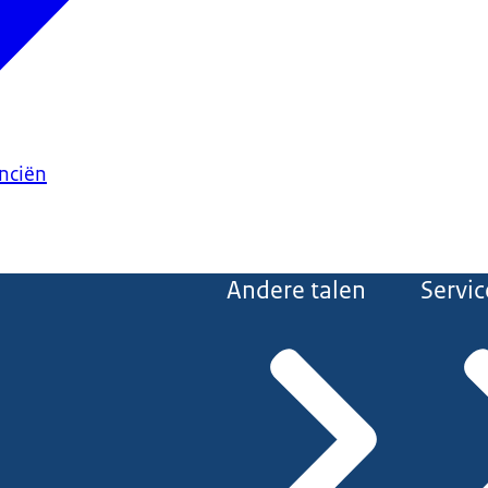
anciën
Andere talen
Servic