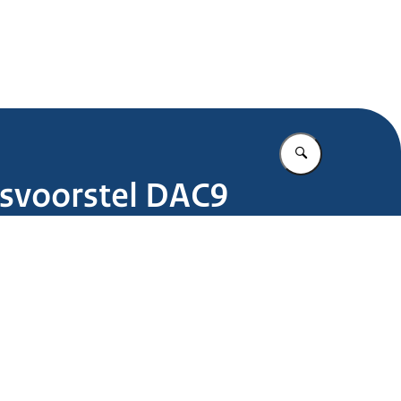
.nl
Vul in wat u z
tsvoorstel DAC9