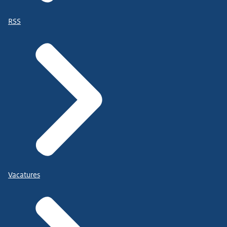
RSS
Vacatures