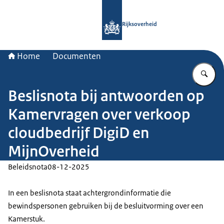
Naar de homepage van Rijksoverheid
Rijksoverheid
Home
Documenten
Vu
Beslisnota bij antwoorden op
Kamervragen over verkoop
cloudbedrijf DigiD en
MijnOverheid
Beleidsnota
08-12-2025
In een beslisnota staat achtergrondinformatie die
bewindspersonen gebruiken bij de besluitvorming over een
Kamerstuk.