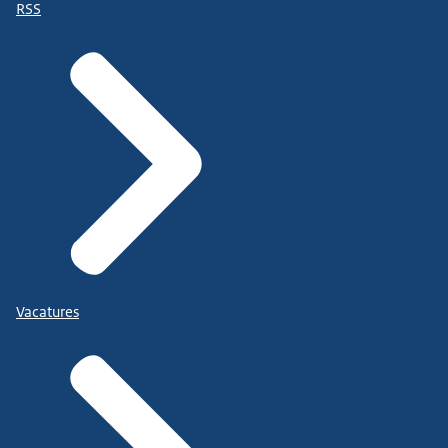
RSS
Vacatures