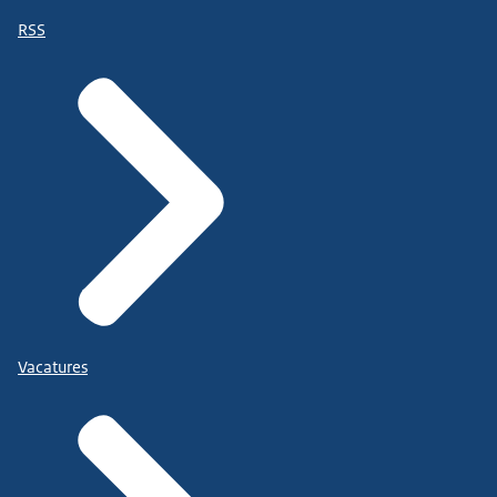
RSS
Vacatures