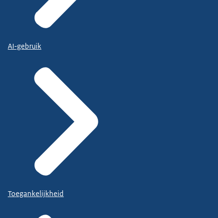
AI-gebruik
Toegankelijkheid