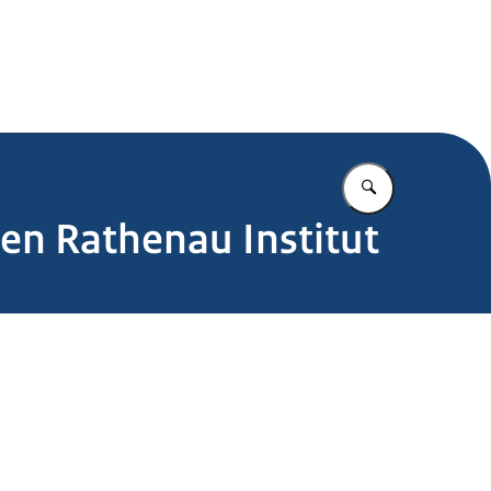
.nl
Vul in wat u z
ten Rathenau Institut