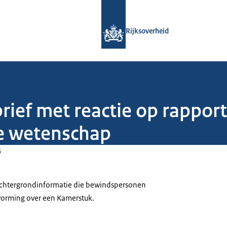
Naar de homepage van Rijksoverheid
Rijksoverheid
rief met reactie op rappor
de wetenschap
5
 achtergrondinformatie die bewindspersonen
tvorming over een Kamerstuk.