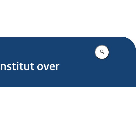
.nl
Vul in wat u z
nstitut over