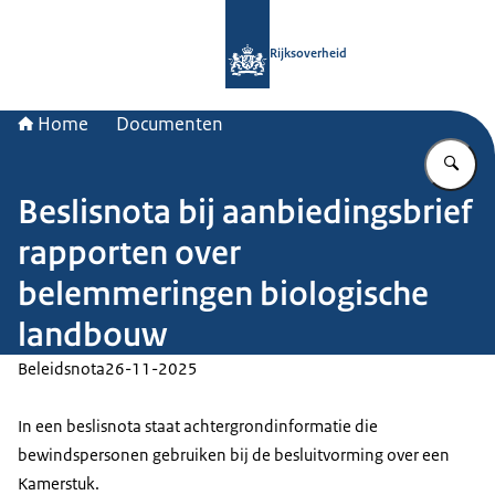
Naar de homepage van Rijksoverheid
Rijksoverheid
Home
Documenten
Vu
Beslisnota bij aanbiedingsbrief
rapporten over
belemmeringen biologische
landbouw
Beleidsnota
26-11-2025
In een beslisnota staat achtergrondinformatie die
bewindspersonen gebruiken bij de besluitvorming over een
Kamerstuk.