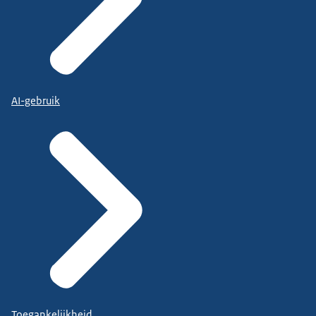
AI-gebruik
Toegankelijkheid