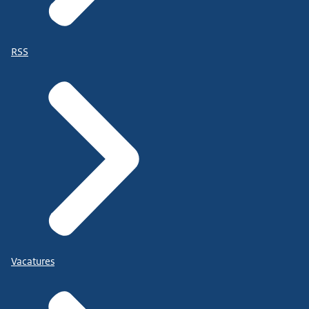
RSS
Vacatures