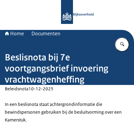
Naar de homepage van Rijksoverheid
Rijksoverheid
Home
Documenten
Vu
Beslisnota bij 7e
voortgangsbrief invoering
vrachtwagenheffing
Beleidsnota
10-12-2025
In een beslisnota staat achtergrondinformatie die
bewindspersonen gebruiken bij de besluitvorming over een
Kamerstuk.