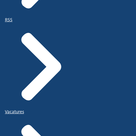
RSS
Vacatures