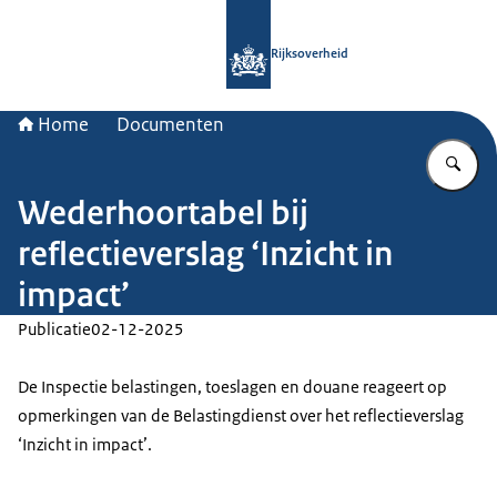
Naar de homepage van Rijksoverheid
Rijksoverheid
Home
Documenten
Vu
Wederhoortabel bij
reflectieverslag ‘Inzicht in
impact’
Publicatie
02-12-2025
De Inspectie belastingen, toeslagen en douane reageert op
opmerkingen van de Belastingdienst over het reflectieverslag
‘Inzicht in impact’.