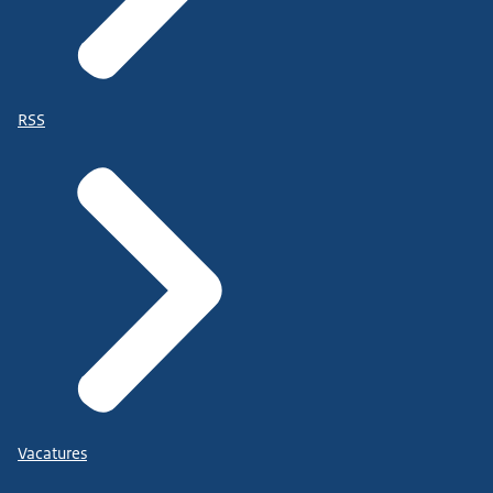
RSS
Vacatures