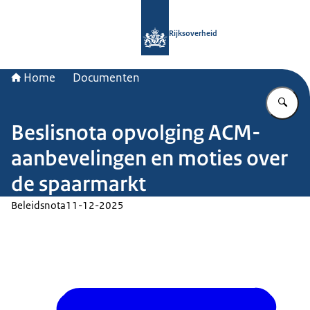
Naar de homepage van Rijksoverheid
Rijksoverheid
Home
Documenten
Vu
Beslisnota opvolging ACM-
aanbevelingen en moties over
de spaarmarkt
Beleidsnota
11-12-2025