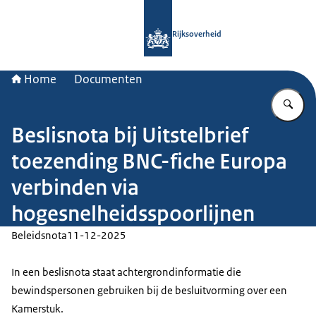
Naar de homepage van Rijksoverheid
Rijksoverheid
Home
Documenten
Vu
Beslisnota bij Uitstelbrief
toezending BNC-fiche Europa
verbinden via
hogesnelheidsspoorlijnen
Beleidsnota
11-12-2025
In een beslisnota staat achtergrondinformatie die
bewindspersonen gebruiken bij de besluitvorming over een
Kamerstuk.