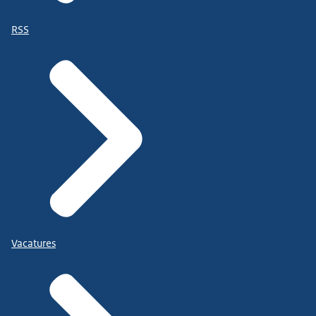
RSS
Vacatures