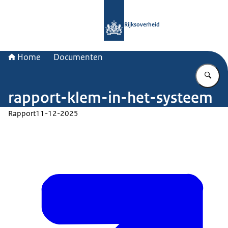
Naar de homepage van Rijksoverheid
Rijksoverheid
Home
Documenten
Vu
rapport-klem-in-het-systeem
Rapport
11-12-2025