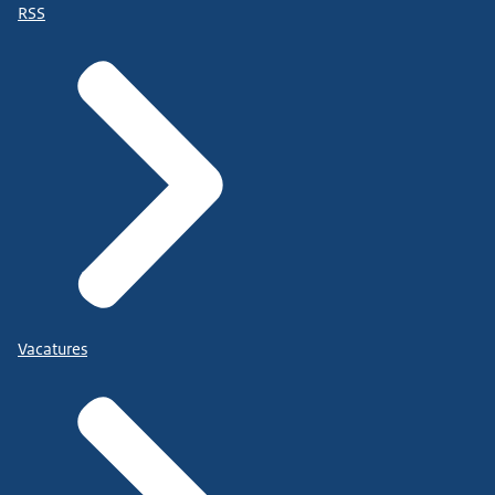
RSS
Vacatures