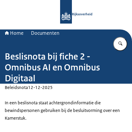
Naar de homepage van Rijksoverheid
Rijksoverheid
Home
Documenten
Vu
Beslisnota bij fiche 2 -
Omnibus AI en Omnibus
Digitaal
Beleidsnota
12-12-2025
In een beslisnota staat achtergrondinformatie die
bewindspersonen gebruiken bij de besluitvorming over een
Kamerstuk.