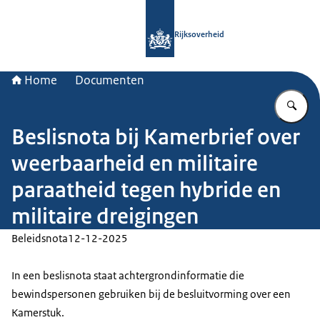
Naar de homepage van Rijksoverheid
Rijksoverheid
Home
Documenten
Vu
Beslisnota bij Kamerbrief over
weerbaarheid en militaire
paraatheid tegen hybride en
militaire dreigingen
Beleidsnota
12-12-2025
In een beslisnota staat achtergrondinformatie die
bewindspersonen gebruiken bij de besluitvorming over een
Kamerstuk.