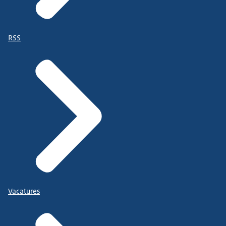
RSS
Vacatures