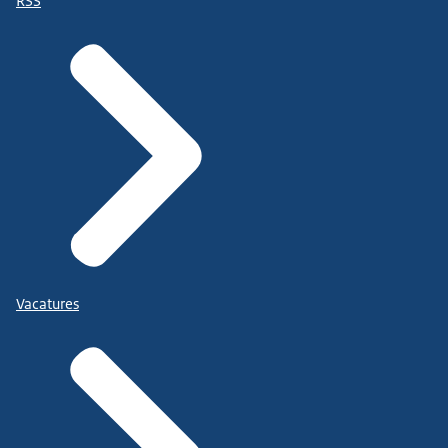
RSS
Vacatures