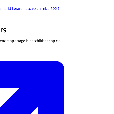
smarkt Leraren po, vo en mbo 2025
rs
Trendrapportage is beschikbaar op de