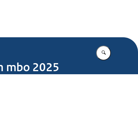
.nl
Vul in wat u z
en mbo 2025