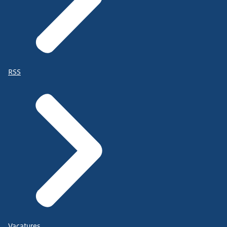
RSS
Vacatures