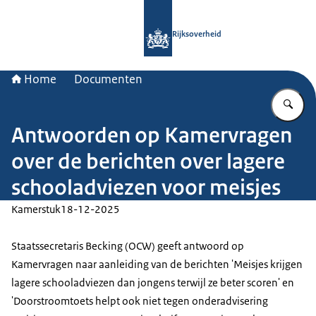
Naar de homepage van Rijksoverheid
Rijksoverheid
Home
Documenten
Vu
Antwoorden op Kamervragen
over de berichten over lagere
schooladviezen voor meisjes
Kamerstuk
18-12-2025
Staatssecretaris Becking (OCW) geeft antwoord op
Kamervragen naar aanleiding van de berichten 'Meisjes krijgen
lagere schooladviezen dan jongens terwijl ze beter scoren' en
'Doorstroomtoets helpt ook niet tegen onderadvisering