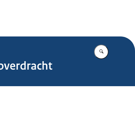
.nl
Vul in wat u z
overdracht