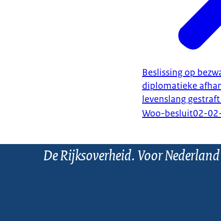
Beslissing op bez
diplomatieke afhan
levenslang gestraf
Woo-besluit
02-02
De Rijksoverheid. Voor Nederland