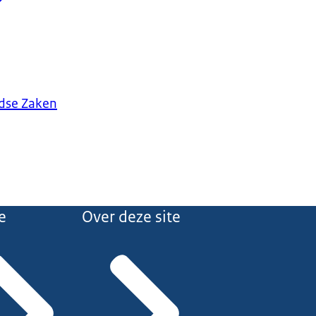
ndse Zaken
e
Over deze site