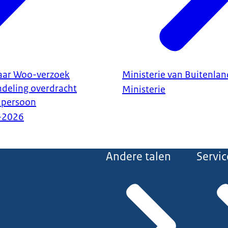
waar Woo-verzoek
Ministerie van Buitenla
deling overdracht
Ministerie
t persoon
-2026
Andere talen
Servic