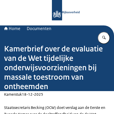
Naar de homepage van Rijksoverheid
Rijksoverheid
Home
Documenten
Vu
Kamerbrief over de evaluatie
van de Wet tijdelijke
onderwijsvoorzieningen bij
massale toestroom van
ontheemden
Kamerstuk
18-12-2025
Staatssecretaris Becking (OCW) doet verslag aan de Eerste en