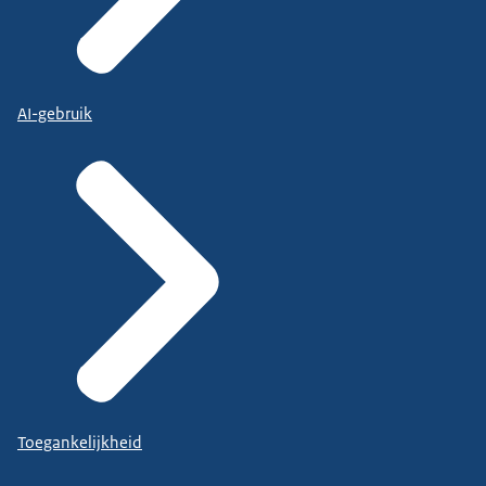
AI-gebruik
Toegankelijkheid