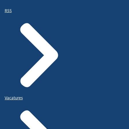
RSS
Vacatures