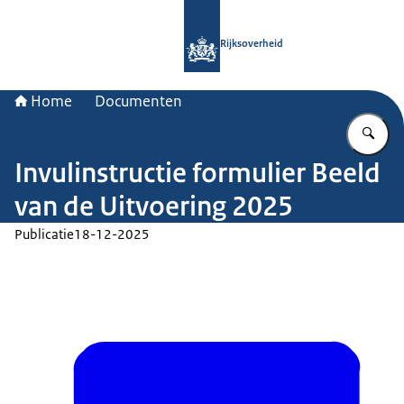
Naar de homepage van Rijksoverheid
Rijksoverheid
Home
Documenten
Vu
Invulinstructie formulier Beeld
van de Uitvoering 2025
Publicatie
18-12-2025