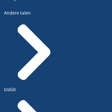
Andere talen
English