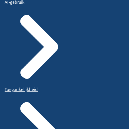
AI-gebruik
Toegankelijkheid