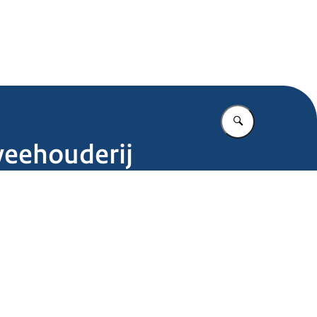
.nl
Vul in wat u z
veehouderij