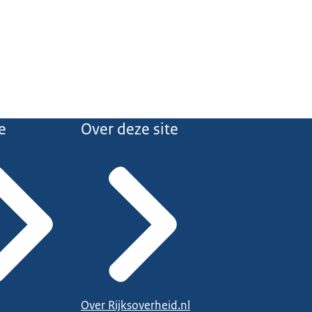
e
Over deze site
Over Rijksoverheid.nl