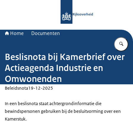
Naar de homepage van Rijksoverheid
Rijksoverheid
Home
Documenten
Vu
Beslisnota bij Kamerbrief over
Actieagenda Industrie en
Omwonenden
Beleidsnota
19-12-2025
In een beslisnota staat achtergrondinformatie die
bewindspersonen gebruiken bij de besluitvorming over een
Kamerstuk.