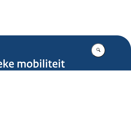
.nl
Vul in wat u z
eke mobiliteit