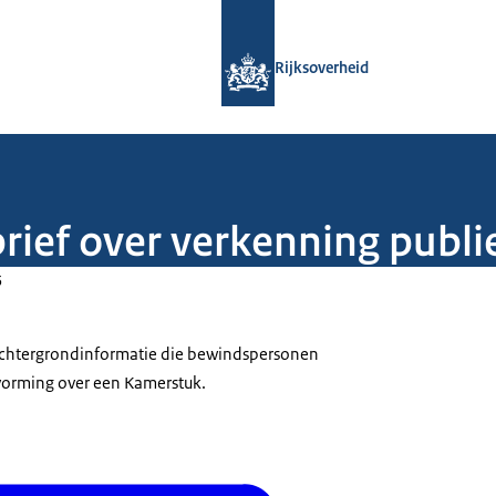
Naar de homepage van Rijksoverheid
Rijksoverheid
rief over verkenning publi
5
 achtergrondinformatie die bewindspersonen
tvorming over een Kamerstuk.