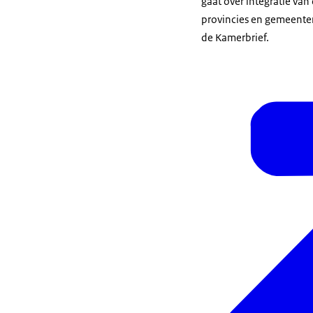
gaat over integratie va
provincies en gemeenten.
de Kamerbrief.