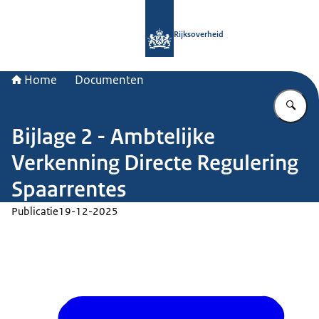
Naar de homepage van Rijksoverheid
Rijksoverheid
Home
Documenten
Vu
Bijlage 2 - Ambtelijke
Verkenning Directe Regulering
Spaarrentes
Publicatie
19-12-2025