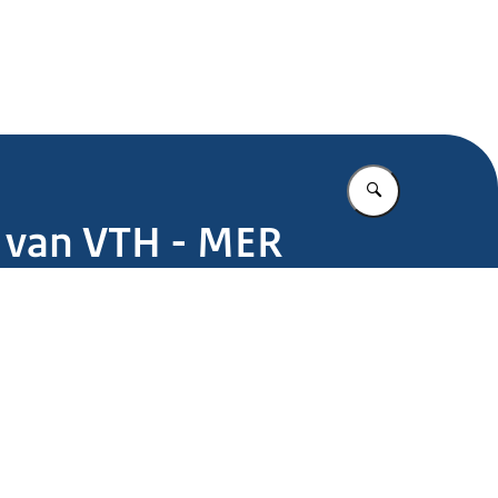
.nl
Vul in wat u z
t van VTH - MER