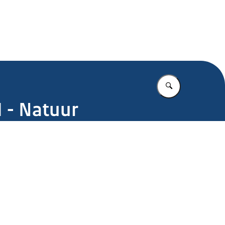
.nl
Vul in wat u z
H - Natuur