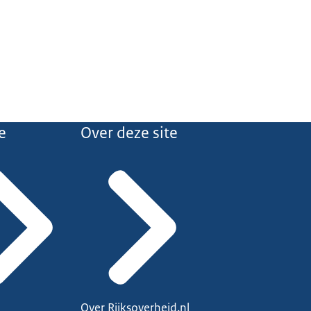
e
Over deze site
Over Rijksoverheid.nl