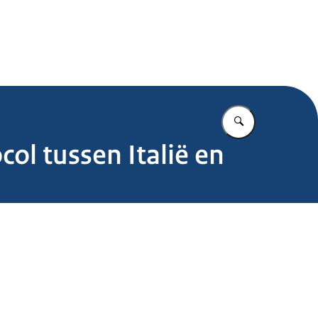
.nl
Vul in wat u z
ol tussen Italië en