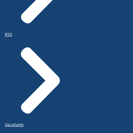
RSS
Vacatures